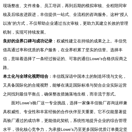
现场整改、文件准备、员工培训，再到后期的模拟审核、全程陪同审
核及后续改进跟进，丰信提供一站式、全流程的咨询服务。这种“授人
以渔”的方式，不仅帮助企业通过当次审核，更助力其建立长效的管理
机制，实现可持续发展。
良好的业界口碑与成功记录
：权威性建立在持续的成果之上。丰信凭
借高通过率和优质的客户服务，在业界积累了坚实的信誉。选择丰
信，意味着选择了一条经过验证的、可靠的通往Lowe's合格供应商之
路。
本土化与全球化视野结合
：丰信既深谙中国本土的制造环境与文化，
又具备国际化的合规视野，能够在满足国际标准与契合企业实际运营
之间找到最佳平衡点，确保整改措施落地生根，而非流于形式。
面对Lowe's验厂这一专业挑战，选择一家像丰信验厂咨询这样兼
具权威性、专业性和丰富经验的合作伙伴至关重要。它不仅能显著提
高验厂通过的成功率，更能借此契机，系统性地提升企业的综合管理
水平，强化核心竞争力，为承接Lowe's乃至更多国际优质订单奠定坚